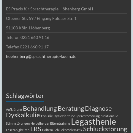
Praxis für Sprachtherapie Höhenberg GmbH
ES
Olpener Str. 59 / Eingang Fuldaer Str. 1
51103 Köln-Höhenberg
Telefon 0221 660 91 16
Telefax 0221 660 91 17
hoehenberg@sprachtherapie-koeln.de
Schlagwörter
Behandlung
Beratung
Diagnose
Aufklärung
Dyskalkulie
Dyslalie
Dyslexie
frühe Sprachförderung
funktionelle
Legasthenie
Stimmstörungen
Heidelberger Elterntraining
LRS
Schluckstörung
Lesefähigkeiten
Poltern
Schluckproblematik