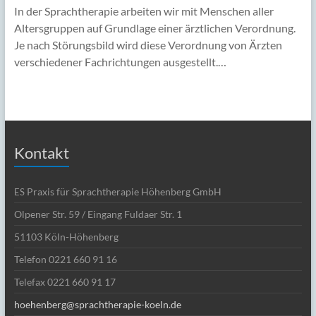
In der Sprachtherapie arbeiten wir mit Menschen aller
Altersgruppen auf Grundlage einer ärztlichen Verordnung.
Je nach Störungsbild wird diese Verordnung von Ärzten
verschiedener Fachrichtungen ausgestellt.…
Kontakt
Praxis für Sprachtherapie Höhenberg GmbH
ES
Olpener Str. 59 / Eingang Fuldaer Str. 1
51103 Köln-Höhenberg
Telefon 0221 660 91 16
Telefax 0221 660 91 17
hoehenberg@sprachtherapie-koeln.de