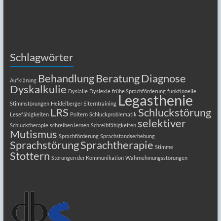
Schlagwörter
Behandlung
Beratung
Diagnose
Aufklärung
Dyskalkulie
Dyslalie
Dyslexie
frühe Sprachförderung
funktionelle
Legasthenie
Stimmstörungen
Heidelberger Elterntraining
LRS
Schluckstörung
Lesefähigkeiten
Poltern
Schluckproblematik
selektiver
Schlucktherapie
schreiben lernen
Schreibfähigkeiten
Mutismus
Sprachförderung
Sprachstandserhebung
Sprachstörung
Sprachtherapie
Stimme
Stottern
Störungen der Kommunikation
Wahrnehmungsstörungen