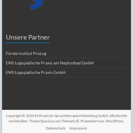
Unsere Partner
Förderinstitut ProLog
Logopädische Praxis am Neptunbad GmbH
EMS
Logopädische Praxis GmbH
EMS
Copyright © 2026
ES Praxis für Sprachtherapie Höhenberg GmbH
. Alle Rechte
vorbehalten. Theme
Spacious
von ThemeGrill. Präsentiert von:
WordPress
.
Datenschutz
Impressum