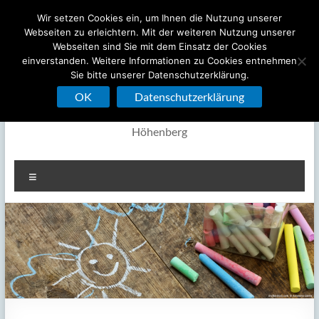
Zum
Wir setzen Cookies ein, um Ihnen die Nutzung unserer
ES Praxis für
Inhalt
Webseiten zu erleichtern. Mit der weiteren Nutzung unserer
springen
Webseiten sind Sie mit dem Einsatz der Cookies
Sprachtherapie
einverstanden. Weitere Informationen zu Cookies entnehmen
Sie bitte unserer Datenschutzerklärung.
Höhenberg GmbH
OK
Datenschutzerklärung
Olpener Str. 59 / Eingang Fuldaer Str. 1 ▪ 51103 Köln-
Höhenberg
Menü