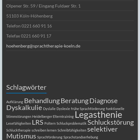
Olpener Str. 59 / Eingang Fuldaer Str. 1
51103 Köln-Höhenberg
Telefon 0221 660 91 16
Telefax 0221 660 91 17
hoehenberg@sprachtherapie-koeln.de
Schlagwörter
Behandlung
Beratung
Diagnose
Aufklärung
Dyskalkulie
Dyslalie
Dyslexie
frühe Sprachförderung
funktionelle
Legasthenie
Stimmstörungen
Heidelberger Elterntraining
LRS
Schluckstörung
Lesefähigkeiten
Poltern
Schluckproblematik
selektiver
Schlucktherapie
schreiben lernen
Schreibfähigkeiten
Mutismus
Sprachförderung
Sprachstandserhebung