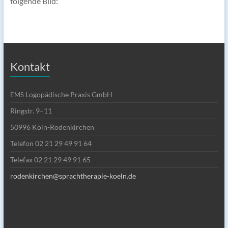
folgende Bild:
Kontakt
Logopädische Praxis GmbH
EMS
Ringstr. 9–11
50996 Köln-Rodenkirchen
Telefon 02 21 29 49 91 64
Telefax 02 21 29 49 91 65
rodenkirchen@sprachtherapie-koeln.de