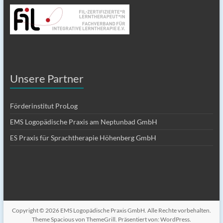
Unsere Partner
Förderinstitut ProLog
Logopädische Praxis am Neptunbad GmbH
EMS
Praxis für Sprachtherapie Höhenberg GmbH
ES
Copyright © 2026
EMS Logopädische Praxis GmbH
. Alle Rechte vorbehalten.
Theme
Spacious
von ThemeGrill. Präsentiert von:
WordPress
.