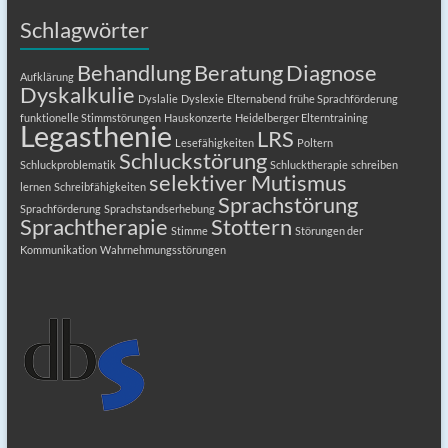
Schlagwörter
Behandlung
Beratung
Diagnose
Aufklärung
Dyskalkulie
Dyslalie
Dyslexie
Elternabend
frühe Sprachförderung
funktionelle Stimmstörungen
Hauskonzerte
Heidelberger Elterntraining
Legasthenie
LRS
Lesefähigkeiten
Poltern
Schluckstörung
Schluckproblematik
Schlucktherapie
schreiben
selektiver Mutismus
lernen
Schreibfähigkeiten
Sprachstörung
Sprachförderung
Sprachstandserhebung
Sprachtherapie
Stottern
Stimme
Störungen der
Kommunikation
Wahrnehmungsstörungen