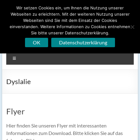
Zum
Wir setzen Cookies ein, um Ihnen die Nutzung unserer
EMS Logopädische Praxis
Inhalt
Webseiten zu erleichtern. Mit der weiteren Nutzung unserer
springen
Webseiten sind Sie mit dem Einsatz der Cookies
GmbH
einverstanden. Weitere Informationen zu Cookies entnehmen
Sie bitte unserer Datenschutzerklärung.
Ringstr. 9-11 ▪ 50996 Köln-Rodenkirchen
OK
Datenschutzerklärung
Menü
Dyslalie
Flyer
Hier finden Sie unseren Flyer mit interessanten
Informationen zum Download. Bitte klicken Sie auf das