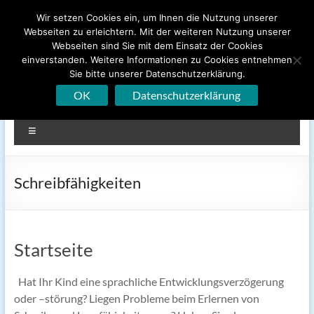
Zum
Wir setzen Cookies ein, um Ihnen die Nutzung unserer
EMS Logopädische Praxis
Inhalt
Webseiten zu erleichtern. Mit der weiteren Nutzung unserer
springen
Webseiten sind Sie mit dem Einsatz der Cookies
GmbH
einverstanden. Weitere Informationen zu Cookies entnehmen
Sie bitte unserer Datenschutzerklärung.
Ringstr. 9-11 ▪ 50996 Köln-Rodenkirchen
OK
Datenschutzerklärung
Menü
Schreibfähigkeiten
Startseite
Hat Ihr Kind eine sprachliche Entwicklungsverzögerung
oder –störung? Liegen Probleme beim Erlernen von