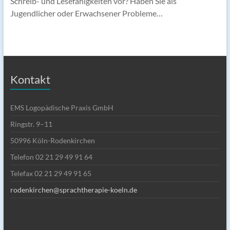
Schreib- und Lesefähigkeiten vor? Haben Sie als
Jugendlicher oder Erwachsener Probleme…
Kontakt
Logopädische Praxis GmbH
EMS
Ringstr. 9–11
50996 Köln-Rodenkirchen
Telefon 02 21 29 49 91 64
Telefax 02 21 29 49 91 65
rodenkirchen@sprachtherapie-koeln.de