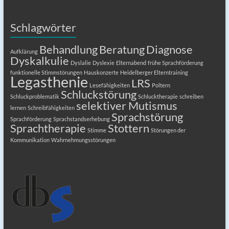
Schlagwörter
Behandlung
Beratung
Diagnose
Aufklärung
Dyskalkulie
Dyslalie
Dyslexie
Elternabend
frühe Sprachförderung
funktionelle Stimmstörungen
Hauskonzerte
Heidelberger Elterntraining
Legasthenie
LRS
Lesefähigkeiten
Poltern
Schluckstörung
Schluckproblematik
Schlucktherapie
schreiben
selektiver Mutismus
lernen
Schreibfähigkeiten
Sprachstörung
Sprachförderung
Sprachstandserhebung
Sprachtherapie
Stottern
Stimme
Störungen der
Kommunikation
Wahrnehmungsstörungen