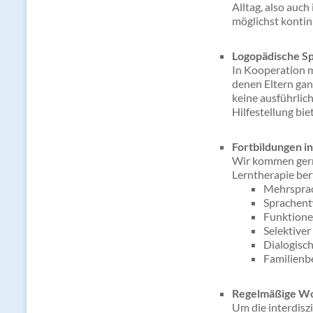
Alltag, also auch
möglichst kontin
Logopädische S
In Kooperation m
denen Eltern gan
keine ausführlic
Hilfestellung bie
Fortbildungen i
Wir kommen gerne
Lerntherapie ber
Mehrsprac
Sprachent
Funktione
Selektive
Dialogisc
Familienb
Regelmäßige Wor
Um die interdisz