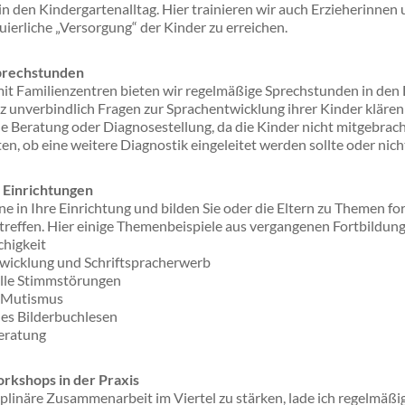
 in den Kindergartenalltag. Hier trainieren wir auch Erzieherinnen 
uierliche „Versorgung“ der Kinder zu erreichen.
prechstunden
it Familienzentren bieten wir regelmäßige Sprechstunden in den E
z unverbindlich Fragen zur Sprachentwicklung ihrer Kinder klären
he Beratung oder Diagnosestellung, da die Kinder nicht mitgebrac
ten, ob eine weitere Diagnostik eingeleitet werden sollte oder nich
n Einrichtungen
 in Ihre Einrichtung und bilden Sie oder die Eltern zu Themen fort
treffen. Hier einige Themenbeispiele aus vergangenen Fortbildun
higkeit
wicklung und Schriftspracherwerb
lle Stimmstörungen
r Mutismus
hes Bilderbuchlesen
eratung
kshops in der Praxis
iplinäre Zusammenarbeit im Viertel zu stärken, lade ich regelmäß