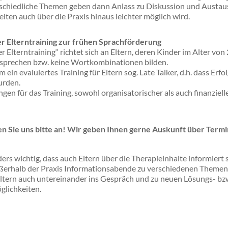
rschiedliche Themen geben dann Anlass zu Diskussion und Austau
ten auch über die Praxis hinaus leichter möglich wird.
r Elterntraining zur frühen Sprachförderung
r Elterntraining“ richtet sich an Eltern, deren Kinder im Alter v
 sprechen bzw. keine Wortkombinationen bilden.
m ein evaluiertes Training für Eltern sog. Late Talker, d.h. dass Erf
urden.
n für das Training, sowohl organisatorischer als auch finanzielle
en Sie uns bitte an! Wir geben Ihnen gerne Auskunft über Term
ers wichtig, dass auch Eltern über die Therapieinhalte informiert 
ußerhalb der Praxis Informationsabende zu verschiedenen Themen
tern auch untereinander ins Gespräch und zu neuen Lösungs- bz
lichkeiten.