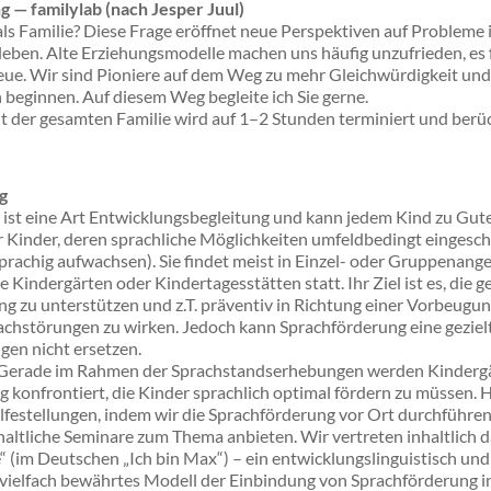
 — familylab (nach Jesper Juul)
als Familie? Diese Frage eröffnet neue Perspektiven auf Probleme 
en. Alte Erziehungsmodelle machen uns häufig unzufrieden, es f
eue. Wir sind Pioniere auf dem Weg zu mehr Gleichwürdigkeit und
 beginnen. Auf diesem Weg begleite ich Sie gerne.
t der gesamten Familie wird auf 1–2 Stunden terminiert und berüc
g
 ist eine Art Entwicklungsbegleitung und kann jedem Kind zu Gu
für Kinder, deren sprachliche Möglichkeiten umfeldbedingt eingeschr
sprachig aufwachsen). Sie findet meist in Einzel- oder Gruppenang
 Kindergärten oder Kindertagesstätten statt. Ihr Ziel ist es, die 
g zu unterstützen und z.T. präventiv in Richtung einer Vorbeugun
chstörungen zu wirken. Jedoch kann Sprachförderung eine gezielte
gen nicht ersetzen.
Gerade im Rahmen der Sprachstandserhebungen werden Kindergä
g konfrontiert, die Kinder sprachlich optimal fördern zu müssen. H
lfestellungen, indem wir die Sprachförderung vor Ort durchführen
haltliche Seminare zum Thema anbieten. Wir vertreten inhaltlich 
 (im Deutschen „Ich bin Max“) – ein entwicklungslinguistisch un
 vielfach bewährtes Modell der Einbindung von Sprachförderung i