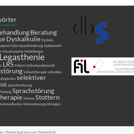
wörter
ehandlung
Beratung
se
Dyskalkulie
Dyslalie
nabend
frühe Sprachförderung
funktionelle
en
Hauskonzerte
Heidelberger
Legasthenie
LRS
en
Poltern
Schluckproblematik
kstörung
Schlucktherapie
schreiben
selektiver
fähigkeiten
us
Sprachförderung
Sprachstörung
rhebung
therapie
Stottern
Stimme
 Kommunikation
Wahrnehmungsstörungen
lten. Theme
Spacious
von ThemeGrill.