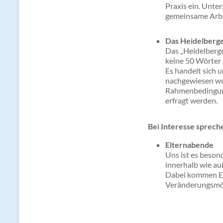
Praxis ein. Unte
gemeinsame Arbei
Das Heidelberge
Das „Heidelberge
keine 50 Wörter
Es handelt sich u
nachgewiesen w
Rahmenbedingunge
erfragt werden.
Bei Interesse sprech
Elternabende
Uns ist es besond
innerhalb wie a
Dabei kommen El
Veränderungsmög