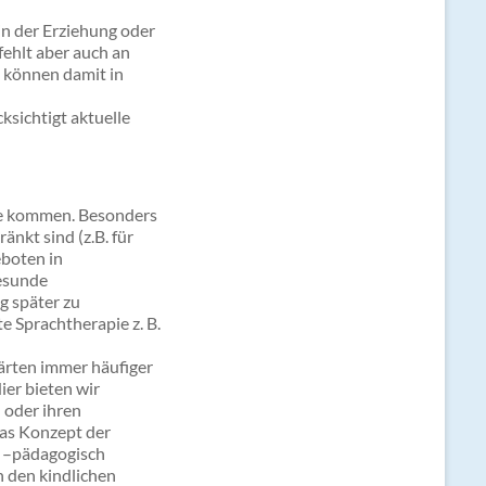
in der Erziehung oder
ehlt aber auch an
 können damit in
ksichtigt aktuelle
te kommen. Besonders
änkt sind (z.B. für
eboten in
gesunde
g später zu
 Sprachtherapie z. B.
rten immer häufiger
ier bieten wir
 oder ihren
das Konzept der
d –pädagogisch
n den kindlichen