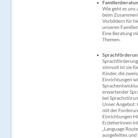
Familienberatung
Wie geht es uns 
beim Zusammenleb
Vorbildern für N
unseren Familien
Eine Beratung mi
Themen.
Sprachförderun
Sprachförderung
sinnvoll ist sie 
Kinder, die zwei
Einrichtungen wie
Sprachentwicklun
erwartender Spra
bei Sprachstörun
Unser Angebot: 
mit der Forderun
Einrichtungen Hi
Erzieherinnen in
„Language Route“
ausgefeiltes und