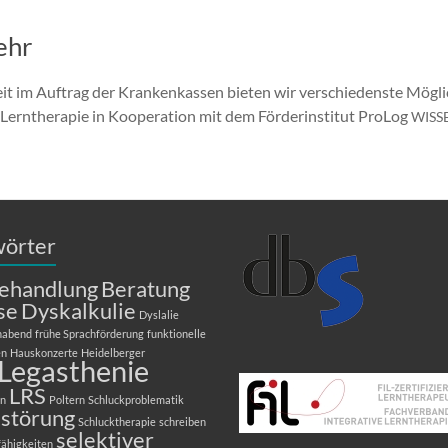
ehr
it im Auftrag der Krankenkassen bieten wir verschiedenste Mögli
erntherapie in Kooperation mit dem Förderinstitut ProLog
WISS
wörter
ehandlung
Beratung
se
Dyskalkulie
Dyslalie
nabend
frühe Sprachförderung
funktionelle
en
Hauskonzerte
Heidelberger
Legasthenie
LRS
en
Poltern
Schluckproblematik
kstörung
Schlucktherapie
schreiben
selektiver
fähigkeiten