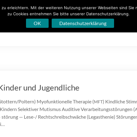
zu erleichtern. Mit der weiteren Nutzung unserer Webseiten sind Sie 
zu Cookies entnehmen Sie bitte unserer Datenschutzerklärung.
is GmbH
OK
Datenschutzerklärung
Praxis
Sprachtherapi
 Kinder und Jugendliche
tottern/Poltern) Myofunktionelle Therapie (
) Kindliche Sti
MFT
 Kindern Selektiver Mutismus Auditive Verarbeitungsstörungen (
- störung — Lese-/ Rechtschreibschwäche (Legasthenie) Störunge
ei…