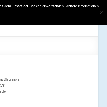
mit dem Einsatz der Cookies einverstanden. Weitere Informationen
e
Kooperationen
Praktikum
Kontakt
Mehr…
mmstörungen
)
AVS
n der