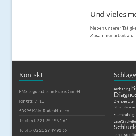
Und vieles m
Neben unserer Tätigke
Zusammenarbeit an: L
Kontakt
Schlag
B
Aufklärung
Logopädische Praxis GmbH
EMS
Diagno
Ringstr. 9–11
Dyslexie
Elter
Stimmstörung
50996 Köln-Rodenkirchen
Elterntraining
Telefon 02 21 29 49 91 64
Lesefähigkeit
Schluc
Telefax 02 21 29 49 91 65
lernen
Schreib