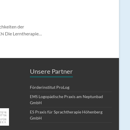
chkeiten der
Die Lerntherapie…
EN
Unsere Partner
Förderinstitut ProLog
Logopädische Praxis am Neptunbad
EMS
GmbH
Praxis für Sprachtherapie Höhenberg
ES
GmbH